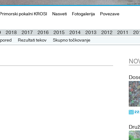
Primorski pokalni KROSI
Nasveti
Fotogalerija
Povezave
9
2018
2017
2016
2015
2014
2013
2012
2011
20
pored
pored
Rezultati tekov
Rezultati tekov
Skupno točkovanje
Skupno točkovanje
NOV
Dose
22
Druž