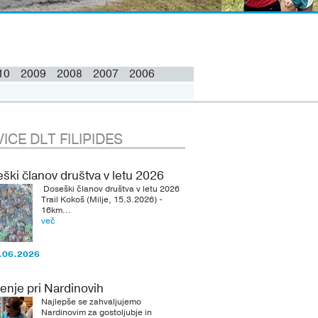
10
2009
2008
2007
2006
ICE DLT FILIPIDES
ški članov društva v letu 2026
Doseški članov društva v letu 2026
Trail Kokoš (Milje, 15.3.2026) -
16km...
več
.06.2026
enje pri Nardinovih
Najlepše se zahvaljujemo
Nardinovim za gostoljubje in