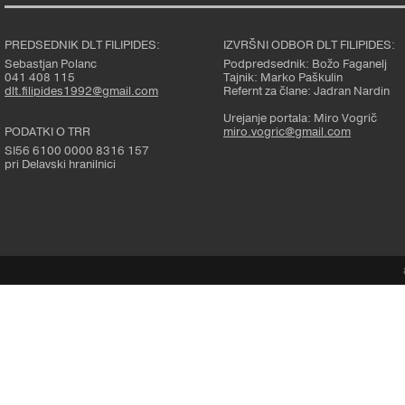
PREDSEDNIK DLT FILIPIDES:
IZVRŠNI ODBOR DLT FILIPIDES:
Sebastjan Polanc
Podpredsednik: Božo Faganelj
041 408 115
Tajnik: Marko Paškulin
dlt.filipides1992@gmail.com
Refernt za člane: Jadran Nardin
Urejanje portala: Miro Vogrič
PODATKI O TRR
miro.vogric@gmail.com
SI56 6100 0000 8316 157
pri Delavski hranilnici