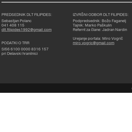
PREDSEDNIK DLT FILIPIDES:
IZVRŠNI ODBOR DLT FILIPIDES:
Sebastjan Polanc
Podpredsednik: Božo Faganelj
041 408 115
Tajnik: Marko Paškulin
dlt.filipides1992@gmail.com
Refernt za člane: Jadran Nardin
Urejanje portala: Miro Vogrič
PODATKI O TRR
miro.vogric@gmail.com
SI56 6100 0000 8316 157
pri Delavski hranilnici