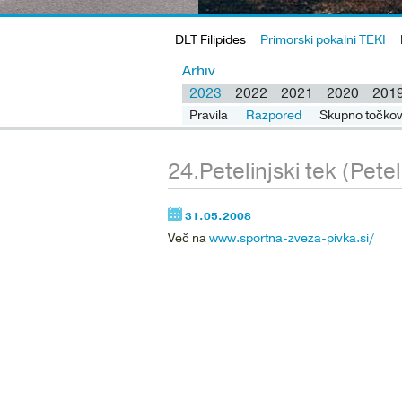
DLT Filipides
Primorski pokalni TEKI
Arhiv
2023
2022
2021
2020
201
Pravila člani
Pravila
Razpored
Pravila mladina
Skupno točkov
Raz
24.Petelinjski tek (Petel
31.05.2008
Več na
www.sportna-zveza-pivka.si/