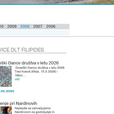
10
2009
2008
2007
2006
ICE DLT FILIPIDES
ški članov društva v letu 2026
Doseški članov društva v letu 2026
Trail Kokoš (Milje, 15.3.2026) -
16km...
več
.06.2026
enje pri Nardinovih
Najlepše se zahvaljujemo
Nardinovim za gostoljubje in