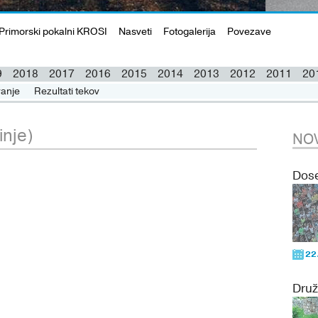
Primorski pokalni KROSI
Nasveti
Fotogalerija
Povezave
9
2018
2017
2016
2015
2014
2013
2012
2011
20
anje
pored
Rezultati tekov
Rezultati tekov
Skupno točkovanje
inje)
NOV
Dose
22
Druž